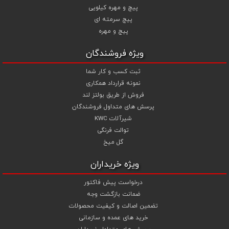
آبکاری گالوانیزاسیون گرم و آبکاری داکرومات (زرد و سفید) جهت پیچ و
پیچ و مهره کیلویی
مهره های انتخابی خود قیمت را محاسبه و اقدام به سفارش نمایید .
پیچ سرمته ای
شما می توانید جهت استعلام قیمت پیچ و مهره و خرید انواع پیچ و
پیچ و مهره
مهره از تجربه و تخصص ما در تهیه ، تامین و تجهیز پروژه های ساختمانی و
صنعتی خود بهترین استفاده را نمایید .
ویژه فروشندگان
ثبت کسب و کار شما
نمونه قرارداد همکاری
فروش از طریق بولتز لند
پرسش های متداول فروشندگان
شیرآلات KWC
توالت فرنگی
گل میخ
ویژه خریداران
درخواست پیش فاکتور
ضمانت بازگشت وجه
تضمین اصالت و کیفیت محصولات
خرید های عمده و سازمانی