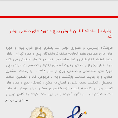
بولتزلند | سامانه آنلاین فروش پیچ و مهره های صنعتی بولتز
لند
فروشگاه اینترنتی و حضوری بولتز لند پلتفرم جامع انواع پیچ و مهره
شماره تلفن و ایمیل شما نمایش داده نخواهد شد.
های ایران همزمان عضو اتحادیه صنف فروشندگان پیچ و مهره تهران ، دارای
اینماد اعتماد الکترونیکی و نماد ساماندهی کسب و کارهای اینترنتی می باشد
و به عنوان یکی از جامع ترین فروشگاه های اینترنتی تخصصی در حوزه پیچ و
ارسال دیدگاه
مهره های ساختمانی و صنعتی ایران از سال 1398 ، با رسالت مشتری
مداری و با رعایت ضمانت بازگشت وجه ، مرجوعی کالا و تضمین اصالت
محصول ، کیفیت بسته بندی و ارسال به موقع ، تعویض پیچ و مهره های
تست ردی و تاییدیه تست آزمایشگاههای معتبر ایران موفق به جلب
اعتماد شرکتها و سازندگان گردیده و در این مدت کوتاه به کامل ترین و
متنوع ترین فروشگاه اینترنتی تخصصی در حوزه
پیچ آهنی 5.6
و
مهره آهنی
نمایش بیشتر
،
پیچ خشکه 8.8
و
مهره خشکه کلاس 8
،
پیچ خشکه 10.9
و
مهره خشکه
کلاس 10
،
پیچ خشکه اچ وی HV
و
مهره خشکه اچ وی HV
و ... تبدیل شده
است . در شرایطی که بین خرید محصولی مردد هستید ، تماس یا پیغام روی