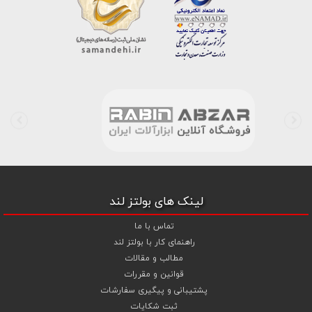
خط واتس اپ شرکت ، شما را به کارشناس مربوطه حتی در ایام تعطیل
متصل نموده و با خیال راحت به محصول و یا خدمات لازم شما را راهنمایی می
نمایند.
بولتز لند با تامین انواع پیچ و مهره ها از جمله
پیچ شیروانی
،
پیچ سرمته
ای واشردار
،
پیچ شیروانی بکسی نوک تیز
،
پیچ کناف
و
پیچ چوب ام دی
اف MDF
،
پیچ خودرویی
،
پیچ جوشی
،
پیچ فلنج دار
،
پیچ طبق ماشین
و
پیچ تنظیم ارتفاع
اقدام به فروش اینترنتی و عرضه خدمات به قیمت روز و
رقابتی به مشتریان محترم می باشد . در فروشگاه اینترنتی و حضوری رابین
ابزار شما مشتری محترم در هر ساعت از شبانه روز به راحتی و با خیال آسوده
می توانید با سفارش انواع پیچ و مهره های آهنی ، پیچ و مهره های خشکه
8.8 ، پیچ و مهره های خشکه 10.9 ، پیچ و مهره های خشکه اچ وی HV ،
واشر فنری ، واشر آهنی و واشر خشکه کلاس 10 اقدام نمایید و در اولین
لینک های بولتز لند
فرصت کالای خریداری شده را دریافت نمایید . بولتز لند با امکان پرداخت
آنلاین و پرداخت کارت به کارت ( واریز بانکی ) و نیز پرداخت در محل به شما
تماس با ما
این امکان را خواهد داد تا به راحتی و سهولت خرید خود را انجام دهید . هم
راهنمای کار با بولتز لند
چنین بولتز لند با فروش
واشر تخت آهنی کلاس 5
،
و
اشر تخت خشکه
مطالب و مقالات
کلاس 10 اچی وی HV
،
واشر فنری
و
گل میخ
به قیمت رقابتی و با منظور
قوانین و مقررات
کردن تخفیف ویژه جهت تجهیز پروژهای صنعتی و کارگاهی نموده است .
پشتیبانی و پیگیری سفارشات
همچنین می توانید با افزودن ردیف آبکاری گالوانیزاسیون سرد ،
ثبت شکایات