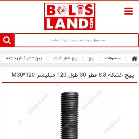
سامانه آنلاین فروش پیچ و مهره های صنعتی بولتز لند | سرزمین پیچ
محصولات
پیچ
پیچ شش گوش
پیچ شش گوش خشکه
پیچ خشکه 8.8 قطر 30 طول 120 میلیمتر M30*120