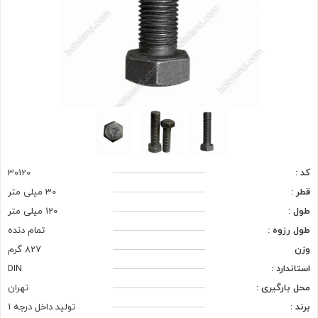
کد :
30120
قطر :
30 میلی متر
طول :
120 میلی متر
طول رزوه :
تمام دنده
وزن
827 گرم
استاندارد :
DIN
محل بارگیری :
تهران
برند :
تولید داخل درجه 1