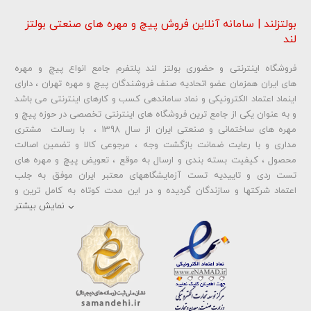
بولتزلند | سامانه آنلاین فروش پیچ و مهره های صنعتی بولتز
لند
فروشگاه اینترنتی و حضوری بولتز لند پلتفرم جامع انواع پیچ و مهره
شماره تلفن و ایمیل شما نمایش داده نخواهد شد.
های ایران همزمان عضو اتحادیه صنف فروشندگان پیچ و مهره تهران ، دارای
اینماد اعتماد الکترونیکی و نماد ساماندهی کسب و کارهای اینترنتی می باشد
و به عنوان یکی از جامع ترین فروشگاه های اینترنتی تخصصی در حوزه پیچ و
ارسال دیدگاه
مهره های ساختمانی و صنعتی ایران از سال 1398 ، با رسالت مشتری
مداری و با رعایت ضمانت بازگشت وجه ، مرجوعی کالا و تضمین اصالت
محصول ، کیفیت بسته بندی و ارسال به موقع ، تعویض پیچ و مهره های
تست ردی و تاییدیه تست آزمایشگاههای معتبر ایران موفق به جلب
اعتماد شرکتها و سازندگان گردیده و در این مدت کوتاه به کامل ترین و
متنوع ترین فروشگاه اینترنتی تخصصی در حوزه
پیچ آهنی 5.6
و
مهره آهنی
نمایش بیشتر
،
پیچ خشکه 8.8
و
مهره خشکه کلاس 8
،
پیچ خشکه 10.9
و
مهره خشکه
کلاس 10
،
پیچ خشکه اچ وی HV
و
مهره خشکه اچ وی HV
و ... تبدیل شده
است . در شرایطی که بین خرید محصولی مردد هستید ، تماس یا پیغام روی
خط واتس اپ شرکت ، شما را به کارشناس مربوطه حتی در ایام تعطیل
متصل نموده و با خیال راحت به محصول و یا خدمات لازم شما را راهنمایی می
نمایند.