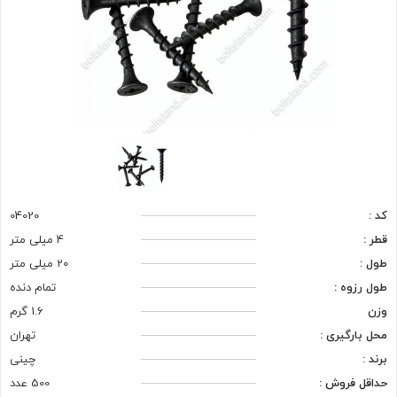
کد :
04020
قطر :
4 میلی متر
طول :
20 میلی متر
طول رزوه :
تمام دنده
وزن
1.6 گرم
محل بارگیری :
تهران
برند :
چینی
حداقل فروش :
500 عدد