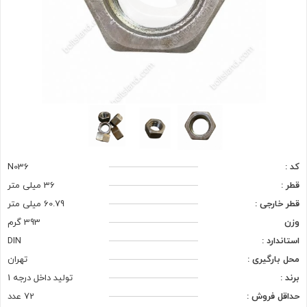
کد :
N036
قطر :
36 میلی متر
قطر خارجی :
60.79 میلی متر
وزن
393 گرم
استاندارد :
DIN
محل بارگیری :
تهران
برند :
تولید داخل درجه 1
حداقل فروش :
72 عدد