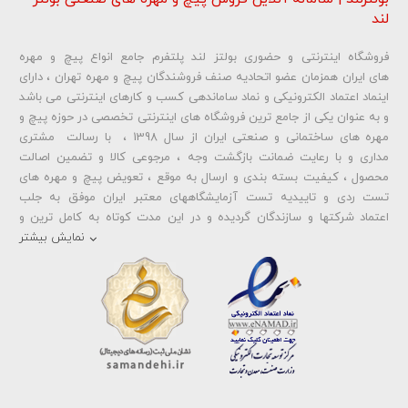
لند
فروشگاه اینترنتی و حضوری بولتز لند پلتفرم جامع انواع پیچ و مهره
شماره تلفن و ایمیل شما نمایش داده نخواهد شد.
های ایران همزمان عضو اتحادیه صنف فروشندگان پیچ و مهره تهران ، دارای
اینماد اعتماد الکترونیکی و نماد ساماندهی کسب و کارهای اینترنتی می باشد
و به عنوان یکی از جامع ترین فروشگاه های اینترنتی تخصصی در حوزه پیچ و
ارسال دیدگاه
مهره های ساختمانی و صنعتی ایران از سال 1398 ، با رسالت مشتری
مداری و با رعایت ضمانت بازگشت وجه ، مرجوعی کالا و تضمین اصالت
محصول ، کیفیت بسته بندی و ارسال به موقع ، تعویض پیچ و مهره های
تست ردی و تاییدیه تست آزمایشگاههای معتبر ایران موفق به جلب
اعتماد شرکتها و سازندگان گردیده و در این مدت کوتاه به کامل ترین و
متنوع ترین فروشگاه اینترنتی تخصصی در حوزه
پیچ آهنی 5.6
و
مهره آهنی
نمایش بیشتر
،
پیچ خشکه 8.8
و
مهره خشکه کلاس 8
،
پیچ خشکه 10.9
و
مهره خشکه
کلاس 10
،
پیچ خشکه اچ وی HV
و
مهره خشکه اچ وی HV
و ... تبدیل شده
است . در شرایطی که بین خرید محصولی مردد هستید ، تماس یا پیغام روی
خط واتس اپ شرکت ، شما را به کارشناس مربوطه حتی در ایام تعطیل
متصل نموده و با خیال راحت به محصول و یا خدمات لازم شما را راهنمایی می
نمایند.
بولتز لند با تامین انواع پیچ و مهره ها از جمله
پیچ شیروانی
،
پیچ سرمته
ای واشردار
،
پیچ شیروانی بکسی نوک تیز
،
پیچ کناف
و
پیچ چوب ام دی