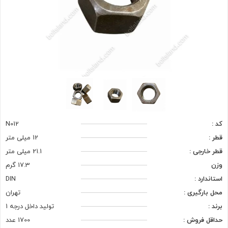
کد :
N012
قطر :
12 میلی متر
قطر خارجی :
21.1 میلی متر
وزن
17.3 گرم
استاندارد :
DIN
محل بارگیری :
تهران
برند :
تولید داخل درجه 1
حداقل فروش :
1700 عدد