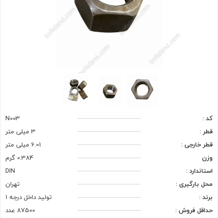
کد :
N003
قطر :
3 میلی متر
قطر خارجی :
6.01 میلی متر
وزن
0.384 گرم
استاندارد :
DIN
محل بارگیری :
تهران
برند :
تولید داخل درجه 1
حداقل فروش :
87500 عدد