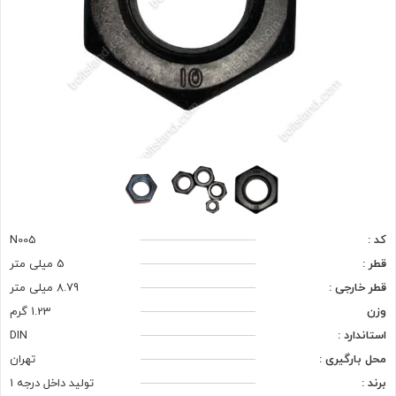
کد :
N005
قطر :
5 میلی متر
قطر خارجی :
8.79 میلی متر
وزن
1.23 گرم
استاندارد :
DIN
محل بارگیری :
تهران
برند :
تولید داخل درجه 1