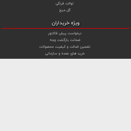
توالت فرنگی
گل میخ
ویژه خریداران
درخواست پیش فاکتور
ضمانت بازگشت وجه
تضمین اصالت و کیفیت محصولات
خرید های عمده و سازمانی
پرسش های متداول خریداران
مراحل خرید از بولتز لند
دریل رونیکس
دریل شارژی رونیکس
پیچ شیروانی
لینک های مفید
شیرآلات بهداشتی تپس ایران
شیمی ساختمان ایران ایمارت
جوش و برش کارا تجهیز
ابزارآلات رابین ابزار