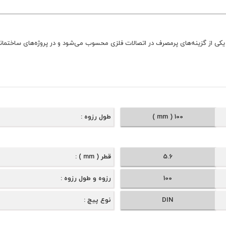
100 ( mm )
طول رزوه
5.6
قطر ( mm )
100
رزوه و طول رزوه
DIN
نوع پیچ