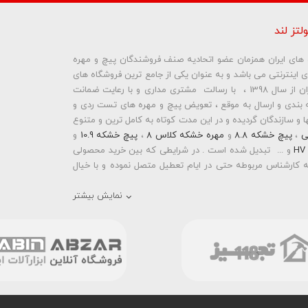
لتز لند
ره های ایران همزمان عضو اتحادیه صنف فروشندگان پیچ و مهره
ای اینترنتی می باشد و به عنوان یکی از جامع ترین فروشگاه های
ما نمایش داده نخواهد شد.
اینترنتی تخصصی در حوزه پیچ و مهره های ساختمانی و صنعتی ایران از سال 1398 ، با رسالت مشتری مداری و با رعایت ضمانت
بندی و ارسال به موقع ، تعویض پیچ و مهره های تست ردی و
و سازندگان گردیده و در این مدت کوتاه به کامل ترین و متنوع
ی
،
پیچ خشکه 8.8
و
مهره خشکه کلاس 8
،
پیچ خشکه 10.9
و
و ... تبدیل شده است . در شرایطی که بین خرید محصولی
 کارشناس مربوطه حتی در ایام تعطیل متصل نموده و با خیال
نمایش بیشتر
رمته ای واشردار
،
پیچ شیروانی بکسی نوک تیز
،
پیچ کناف
و
 دار
،
پیچ طبق ماشین
و
پیچ تنظیم ارتفاع
اقدام به فروش
 باشد . در فروشگاه اینترنتی و حضوری رابین ابزار شما مشتری
انید با سفارش انواع پیچ و مهره های آهنی ، پیچ و مهره های
خشکه 8.8 ، پیچ و مهره های خشکه 10.9 ، پیچ و مهره های خشکه اچ وی HV ، واشر فنری ، واشر آهنی و واشر خشکه کلاس 10 اقدام
ند با امکان پرداخت آنلاین و پرداخت کارت به کارت ( واریز بانکی
و سهولت خرید خود را انجام دهید . هم چنین بولتز لند با فروش