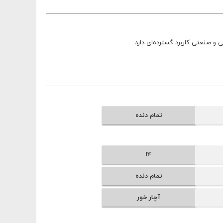
تمام دنده
14
تمام دنده
آچار خور