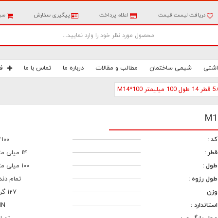
دریافت لیست قیمت
اعلام پرداخت
پیگیری سفارش
سبد
اشتی
شیمی ساختمان
مطالب و مقالات
درباره ما
تماس با ما
ف
کد :
4100
قطر :
14 میلی متر
طول :
100 میلی متر
طول رزوه :
تمام دند
وزن
127 گرم
استاندارد :
IN