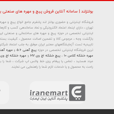
بولتزلند | سامانه آنلاین فروش پیچ و مهره های صنعتی بو
فروشگاه اینترنتی و حضوری بولتز لند پلتفرم جامع انواع پیچ و مه
تهران ، دارای اینماد اعتماد الکترونیکی و نماد ساماندهی کسب و کاره
شماره تلفن و ایمیل ش
بازگشت وجه ، مرجوعی کالا و تضمین اصالت محصول ، کیفیت بسته 
تاییدیه تست آزمایشگاههای معتبر ایران موفق به جلب اعتماد شرکتها 
ترین فروشگاه اینترنتی تخصصی در حوزه
پیچ آهنی 5.6
و
مهره آهن
مهره خشکه کلاس 10
،
پیچ خشکه اچ وی HV
و
مهره خشکه اچ وی HV
مردد هستید ، تماس یا پیغام روی خط واتس اپ شرکت ، شما را به
راحت به محصول و یا خدمات لازم شما را راهنمایی می نمایند.
بولتز لند با تامین انواع پیچ و مهره ها از جمله
پیچ شیروانی
،
پیچ س
پیچ چوب ام دی اف MDF
،
پیچ خودرویی
،
پیچ جوشی
،
پیچ فلنج
اینترنتی و عرضه خدمات به قیمت روز و رقابتی به مشتریان محترم می
محترم در هر ساعت از شبانه روز به راحتی و با خیال آسوده می تو
نمایید و در اولین فرصت کالای خریداری شده را دریافت نمایید . بولتز ل
) و نیز پرداخت در محل به شما این امکان را خواهد داد تا به راحتی 