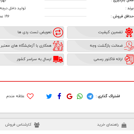
محل بارگیری :
تهرا
برند :
تولید داخل درجه 1
حداقل فروش :
196 عدد
تضمین کیفیت
تعویض تست ردی ها
ضمانت بازگشت وجه
همکاری با آزمایشگاه های معتبر
ارائه فاکتور رسمی
ارسال به سراسر کشور
اشتراک گذاری :
علاقه مندم
راهنمای خرید
کارشناس فروش