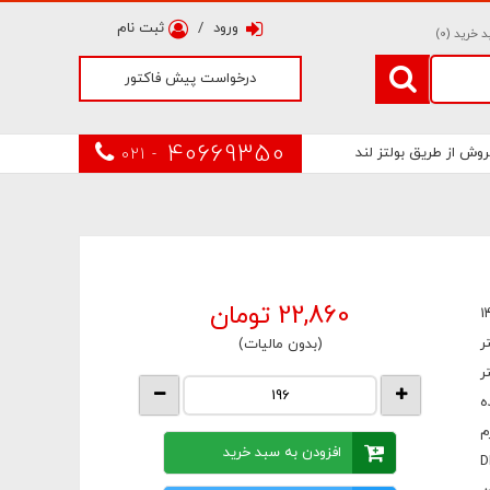
ورود
/
ثبت نام
 خرید (
0
)
درخواست پیش فاکتور
40669350
روش از طریق بولتز لند
021 -
22,860
تومان
1
(بدون مالیات)
ه
افزودن به سبد خرید
D