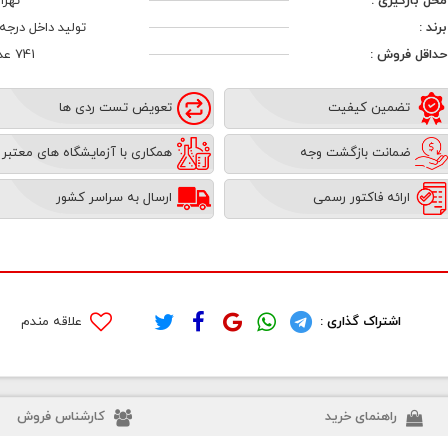
محل بارگیری :
تهرا
برند :
تولید داخل درجه 1
حداقل فروش :
741 عدد
تضمین کیفیت
تعویض تست ردی ها
ضمانت بازگشت وجه
همکاری با آزمایشگاه های معتبر
ارائه فاکتور رسمی
ارسال به سراسر کشور
اشتراک گذاری :
علاقه مندم
راهنمای خرید
کارشناس فروش