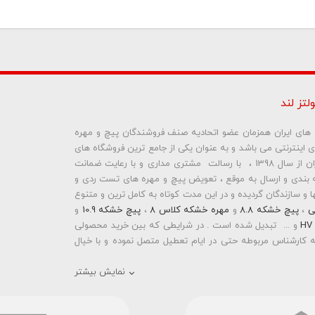
لتز لند
ره های ایران همزمان عضو اتحادیه صنف فروشندگان پیچ و مهره
ای اینترنتی می باشد و به عنوان یکی از جامع ترین فروشگاه های
ما نمایش داده نخواهد شد.
اینترنتی تخصصی در حوزه پیچ و مهره های ساختمانی و صنعتی ایران از سال 1398 ، با رسالت مشتری مداری و با رعایت ضمانت
بندی و ارسال به موقع ، تعویض پیچ و مهره های تست ردی و
و سازندگان گردیده و در این مدت کوتاه به کامل ترین و متنوع
ی
،
پیچ خشکه 8.8
و
مهره خشکه کلاس 8
،
پیچ خشکه 10.9
و
و ... تبدیل شده است . در شرایطی که بین خرید محصولی
 کارشناس مربوطه حتی در ایام تعطیل متصل نموده و با خیال
نمایش بیشتر
رمته ای واشردار
،
پیچ شیروانی بکسی نوک تیز
،
پیچ کناف
و
 دار
،
پیچ طبق ماشین
و
پیچ تنظیم ارتفاع
اقدام به فروش
 باشد . در فروشگاه اینترنتی و حضوری رابین ابزار شما مشتری