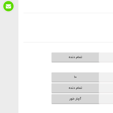
تمام دنده
10
تمام دنده
آچار خور