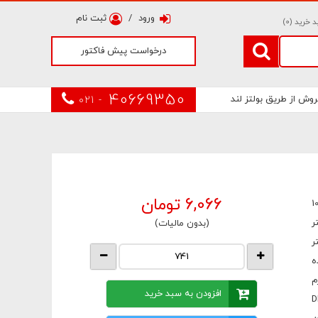
ورود
/
ثبت نام
 خرید (
0
)
درخواست پیش فاکتور
40669350
روش از طریق بولتز لند
021 -
6,066
تومان
1
(بدون مالیات)
ه
افزودن به سبد خرید
D