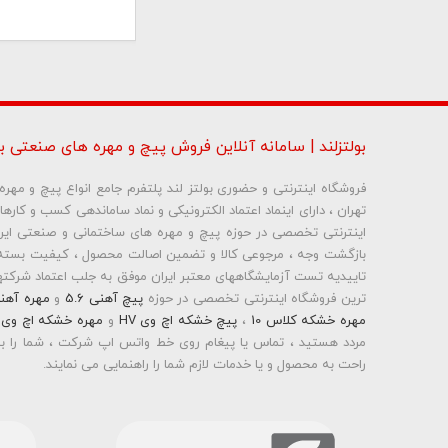
بولتزلند | سامانه آنلاین فروش پیچ و مهره های صنعتی بو
فروشگاه اینترنتی و حضوری بولتز لند پلتفرم جامع انواع پیچ و مه
تهران ، دارای اینماد اعتماد الکترونیکی و نماد ساماندهی کسب و کاره
شماره تلفن و ایمیل ش
بازگشت وجه ، مرجوعی کالا و تضمین اصالت محصول ، کیفیت بسته 
تاییدیه تست آزمایشگاههای معتبر ایران موفق به جلب اعتماد شرکتها 
ترین فروشگاه اینترنتی تخصصی در حوزه
پیچ آهنی 5.6
و
مهره آهن
مهره خشکه کلاس 10
،
پیچ خشکه اچ وی HV
و
مهره خشکه اچ وی HV
مردد هستید ، تماس یا پیغام روی خط واتس اپ شرکت ، شما را به
راحت به محصول و یا خدمات لازم شما را راهنمایی می نمایند.
بولتز لند با تامین انواع پیچ و مهره ها از جمله
پیچ شیروانی
،
پیچ س
پیچ چوب ام دی اف MDF
،
پیچ خودرویی
،
پیچ جوشی
،
پیچ فلنج
اینترنتی و عرضه خدمات به قیمت روز و رقابتی به مشتریان محترم می