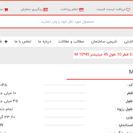
دریافت لیست قیمت
اعلام پرداخت
پیگیری سفارش
سبد
اشتی
شیمی ساختمان
مطالب و مقالات
درباره ما
تماس با ما
ف
کد :
0045
قطر :
10 میلی متر
طول :
45 میلی متر
طول رزوه :
تمام دند
وزن
33.70 گرم
استاندارد :
IN