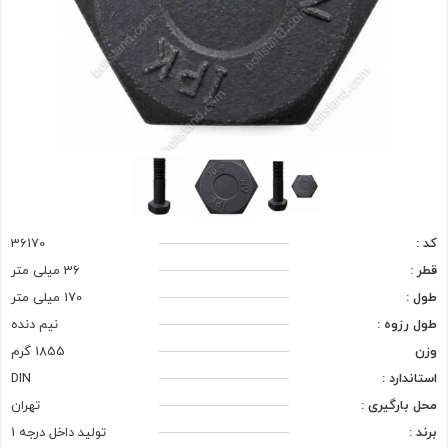
کد :
36170
قطر :
36 میلی متر
طول :
170 میلی متر
طول رزوه :
نیم دنده
وزن
1855 گرم
استاندارد :
DIN
محل بارگیری :
تهران
برند :
تولید داخل درجه 1