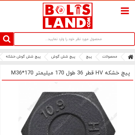
سامانه آنلاین فروش پیچ و مهره های صنعتی بولتز لند | سرزمین پیچ
محصولات
پیچ
پیچ شش گوش
پیچ شش گوش خشکه
پیچ خشکه HV قطر 36 طول 170 میلیمتر M36*170