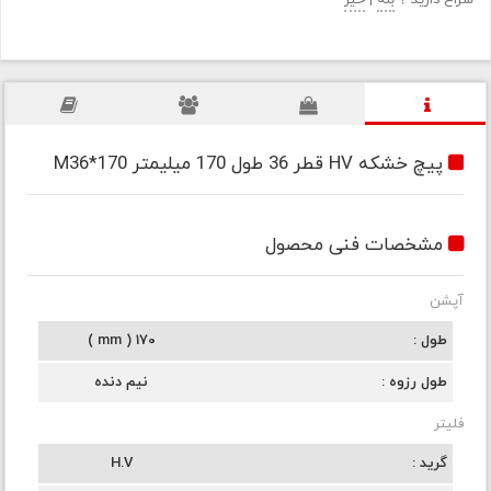
سراغ دارید ؟
بله
|
خیر
پیچ خشکه HV قطر 36 طول 170 میلیمتر M36*170
مشخصات فنی محصول
آپشن
طول
170 ( mm )
طول رزوه
نیم دنده
فلیتر
گرید
H.V