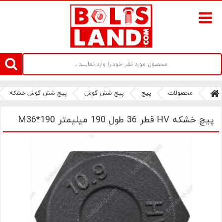
سامانه آنلاین فروش پیچ و مهره های صنعتی بولتز لند | سرزمین پیچ
محصولات
پیچ
پیچ شش گوش
پیچ شش گوش خشکه
پیچ خشکه HV قطر 36 طول 190 میلیمتر M36*190