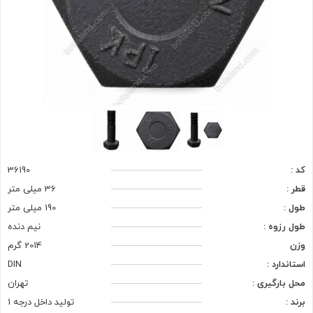
کد :
36190
قطر :
36 میلی متر
طول :
190 میلی متر
طول رزوه :
نیم دنده
وزن
2014 گرم
استاندارد :
DIN
محل بارگیری :
تهران
برند :
تولید داخل درجه 1