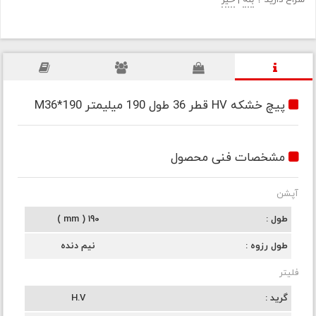
سراغ دارید ؟
بله
|
خیر
پیچ خشکه HV قطر 36 طول 190 میلیمتر M36*190
مشخصات فنی محصول
آپشن
طول
190 ( mm )
طول رزوه
نیم دنده
فلیتر
گرید
H.V