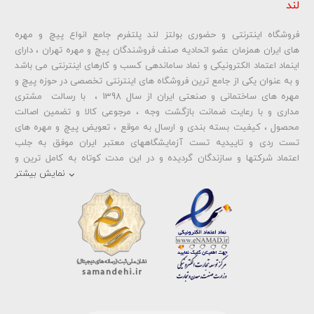
لند
فروشگاه اینترنتی و حضوری بولتز لند پلتفرم جامع انواع پیچ و مهره
شماره تلفن و ایمیل شما نمایش داده نخواهد شد.
های ایران همزمان عضو اتحادیه صنف فروشندگان پیچ و مهره تهران ، دارای
اینماد اعتماد الکترونیکی و نماد ساماندهی کسب و کارهای اینترنتی می باشد
و به عنوان یکی از جامع ترین فروشگاه های اینترنتی تخصصی در حوزه پیچ و
ارسال دیدگاه
مهره های ساختمانی و صنعتی ایران از سال 1398 ، با رسالت مشتری
مداری و با رعایت ضمانت بازگشت وجه ، مرجوعی کالا و تضمین اصالت
محصول ، کیفیت بسته بندی و ارسال به موقع ، تعویض پیچ و مهره های
تست ردی و تاییدیه تست آزمایشگاههای معتبر ایران موفق به جلب
اعتماد شرکتها و سازندگان گردیده و در این مدت کوتاه به کامل ترین و
متنوع ترین فروشگاه اینترنتی تخصصی در حوزه
پیچ آهنی 5.6
و
مهره آهنی
نمایش بیشتر
،
پیچ خشکه 8.8
و
مهره خشکه کلاس 8
،
پیچ خشکه 10.9
و
مهره خشکه
کلاس 10
،
پیچ خشکه اچ وی HV
و
مهره خشکه اچ وی HV
و ... تبدیل شده
است . در شرایطی که بین خرید محصولی مردد هستید ، تماس یا پیغام روی
خط واتس اپ شرکت ، شما را به کارشناس مربوطه حتی در ایام تعطیل
متصل نموده و با خیال راحت به محصول و یا خدمات لازم شما را راهنمایی می
نمایند.
بولتز لند با تامین انواع پیچ و مهره ها از جمله
پیچ شیروانی
،
پیچ سرمته
ای واشردار
،
پیچ شیروانی بکسی نوک تیز
،
پیچ کناف
و
پیچ چوب ام دی