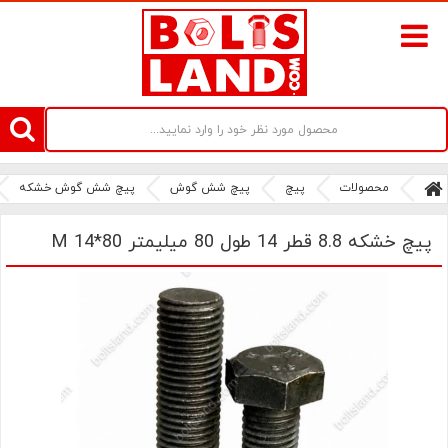
سامانه آنلاین فروش پیچ و مهره های صنعتی بولتز لند | سرزمین پیچ
محصولات
پیچ
پیچ شش گوش
پیچ شش گوش خشکه
پیچ خشکه 8.8 قطر 14 طول 80 میلیمتر M 14*80