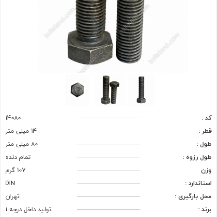
کد :
14080
قطر :
14 میلی متر
طول :
80 میلی متر
طول رزوه :
تمام دنده
وزن
107 گرم
استاندارد :
DIN
محل بارگیری :
تهران
برند :
تولید داخل درجه 1