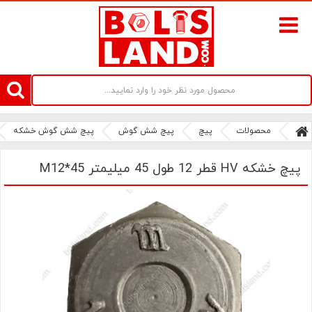
سامانه آنلاین فروش پیچ و مهره های صنعتی بولتز لند | سرزمین پیچ
محصولات
پیچ
پیچ شش گوش
پیچ شش گوش خشکه
پیچ خشکه HV قطر 12 طول 45 میلیمتر M12*45