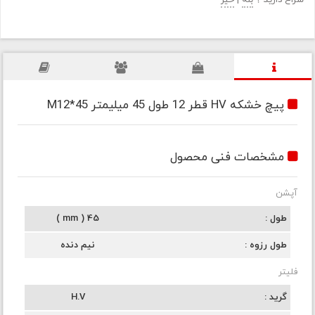
سراغ دارید ؟
بله
|
خیر
پیچ خشکه HV قطر 12 طول 45 میلیمتر M12*45
مشخصات فنی محصول
آپشن
طول
45 ( mm )
طول رزوه
نیم دنده
فلیتر
گرید
H.V