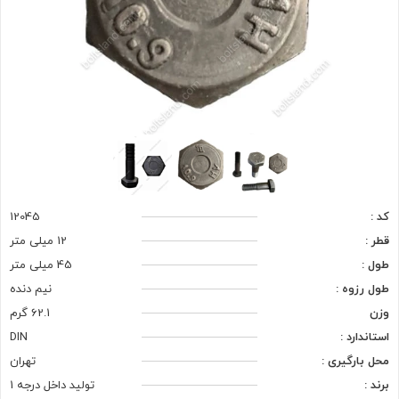
کد :
12045
قطر :
12 میلی متر
طول :
45 میلی متر
طول رزوه :
نیم دنده
وزن
62.1 گرم
استاندارد :
DIN
محل بارگیری :
تهران
برند :
تولید داخل درجه 1