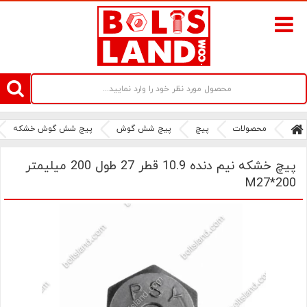
سامانه آنلاین فروش پیچ و مهره های صنعتی بولتز لند | سرزمین پیچ
محصولات
پیچ
پیچ شش گوش
پیچ شش گوش خشکه
پیچ خشکه نیم دنده 10.9 قطر 27 طول 200 میلیمتر
M27*200