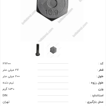
کد :
27200
قطر :
27 میلی متر
طول :
200 میلی متر
طول رزوه :
نیم دنده
وزن
1030 گرم
استاندارد :
DIN
محل بارگیری :
تهران