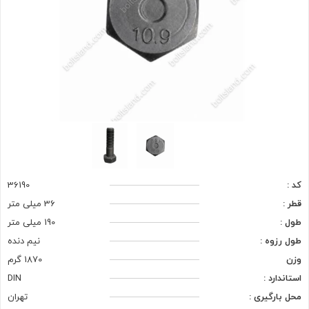
کد :
36190
قطر :
36 میلی متر
طول :
190 میلی متر
طول رزوه :
نیم دنده
وزن
1870 گرم
استاندارد :
DIN
محل بارگیری :
تهران