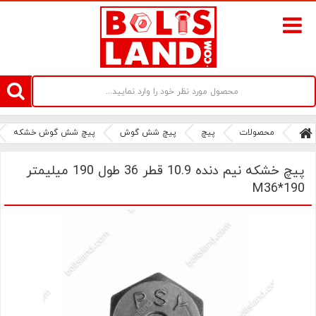
سامانه آنلاین فروش پیچ و مهره های صنعتی بولتز لند | سرزمین پیچ
محصولات
پیچ
پیچ شش گوش
پیچ شش گوش خشکه
پیچ خشکه نیم دنده 10.9 قطر 36 طول 190 میلیمتر
M36*190