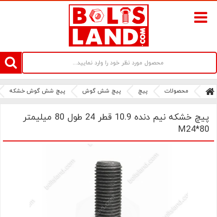
سامانه آنلاین فروش پیچ و مهره های صنعتی بولتز لند | سرزمین پیچ
محصولات
پیچ
پیچ شش گوش
پیچ شش گوش خشکه
پیچ خشکه نیم دنده 10.9 قطر 24 طول 80 میلیمتر
M24*80