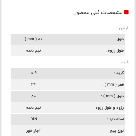
مشخصات فنی محصول
آپشن
طول
80 ( mm )
طول رزوه
نیم دنده
فلیتر
گرید
10.9
قطر ( mm )
24
طول ( mm )
80
رزوه و طول رزوه
نیم دنده
استاندارد
DIN
نوع پیچ
آچار خور