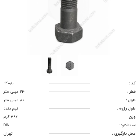
کد :
24080
قطر :
24 میلی متر
طول :
80 میلی متر
طول رزوه :
نیم دنده
وزن
392 گرم
استاندارد :
DIN
محل بارگیری :
تهران