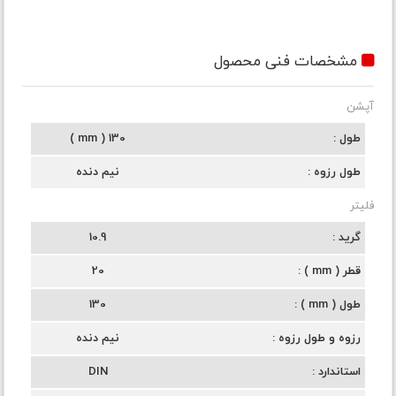
مشخصات فنی محصول
آپشن
طول
130 ( mm )
طول رزوه
نیم دنده
فلیتر
گرید
10.9
قطر ( mm )
20
طول ( mm )
130
رزوه و طول رزوه
نیم دنده
استاندارد
DIN