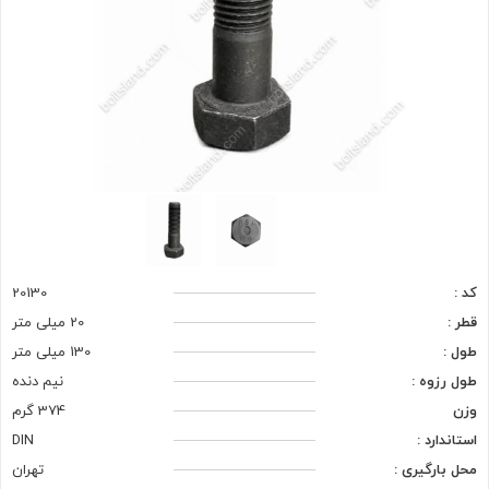
کد :
20130
قطر :
20 میلی متر
طول :
130 میلی متر
طول رزوه :
نیم دنده
وزن
374 گرم
استاندارد :
DIN
محل بارگیری :
تهران