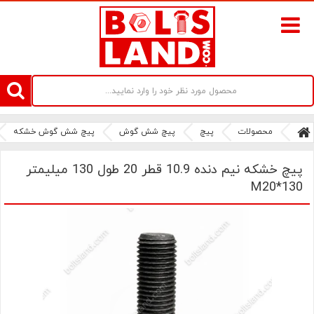
سامانه آنلاین فروش پیچ و مهره های صنعتی بولتز لند | سرزمین پیچ
محصولات
پیچ
پیچ شش گوش
پیچ شش گوش خشکه
پیچ خشکه نیم دنده 10.9 قطر 20 طول 130 میلیمتر
M20*130