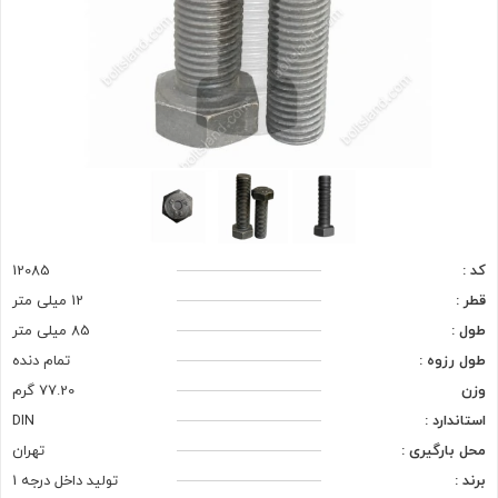
کد :
12085
قطر :
12 میلی متر
طول :
85 میلی متر
طول رزوه :
تمام دنده
وزن
77.20 گرم
استاندارد :
DIN
محل بارگیری :
تهران
برند :
تولید داخل درجه 1