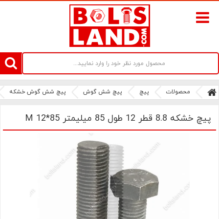
سامانه آنلاین فروش پیچ و مهره های صنعتی بولتز لند | سرزمین پیچ
محصولات
پیچ
پیچ شش گوش
پیچ شش گوش خشکه
پیچ خشکه 8.8 قطر 12 طول 85 میلیمتر M 12*85