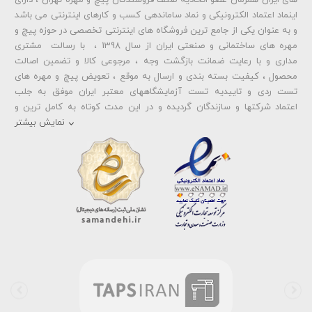
های ایران همزمان عضو اتحادیه صنف فروشندگان پیچ و مهره تهران ، دارای
اینماد اعتماد الکترونیکی و نماد ساماندهی کسب و کارهای اینترنتی می باشد
و به عنوان یکی از جامع ترین فروشگاه های اینترنتی تخصصی در حوزه پیچ و
ارسال دیدگاه
مهره های ساختمانی و صنعتی ایران از سال 1398 ، با رسالت مشتری
مداری و با رعایت ضمانت بازگشت وجه ، مرجوعی کالا و تضمین اصالت
محصول ، کیفیت بسته بندی و ارسال به موقع ، تعویض پیچ و مهره های
تست ردی و تاییدیه تست آزمایشگاههای معتبر ایران موفق به جلب
اعتماد شرکتها و سازندگان گردیده و در این مدت کوتاه به کامل ترین و
متنوع ترین فروشگاه اینترنتی تخصصی در حوزه
پیچ آهنی 5.6
و
مهره آهنی
نمایش بیشتر
،
پیچ خشکه 8.8
و
مهره خشکه کلاس 8
،
پیچ خشکه 10.9
و
مهره خشکه
کلاس 10
،
پیچ خشکه اچ وی HV
و
مهره خشکه اچ وی HV
و ... تبدیل شده
است . در شرایطی که بین خرید محصولی مردد هستید ، تماس یا پیغام روی
خط واتس اپ شرکت ، شما را به کارشناس مربوطه حتی در ایام تعطیل
متصل نموده و با خیال راحت به محصول و یا خدمات لازم شما را راهنمایی می
نمایند.
بولتز لند با تامین انواع پیچ و مهره ها از جمله
پیچ شیروانی
،
پیچ سرمته
ای واشردار
،
پیچ شیروانی بکسی نوک تیز
،
پیچ کناف
و
پیچ چوب ام دی
اف MDF
،
پیچ خودرویی
،
پیچ جوشی
،
پیچ فلنج دار
،
پیچ طبق ماشین
و
پیچ تنظیم ارتفاع
اقدام به فروش اینترنتی و عرضه خدمات به قیمت روز و
رقابتی به مشتریان محترم می باشد . در فروشگاه اینترنتی و حضوری رابین