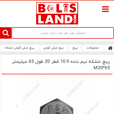
سامانه آنلاین فروش پیچ و مهره های صنعتی بولتز لند | سرزمین پیچ
محصولات
پیچ
پیچ شش گوش
پیچ شش گوش خشکه
پیچ خشکه نیم دنده 10.9 قطر 20 طول 65 میلیمتر
M20*65