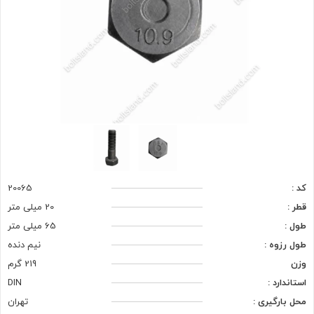
کد :
20065
قطر :
20 میلی متر
طول :
65 میلی متر
طول رزوه :
نیم دنده
وزن
219 گرم
استاندارد :
DIN
محل بارگیری :
تهران