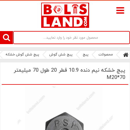
سامانه آنلاین فروش پیچ و مهره های صنعتی بولتز لند | سرزمین پیچ
محصولات
پیچ
پیچ شش گوش
پیچ شش گوش خشکه
پیچ خشکه نیم دنده 10.9 قطر 20 طول 70 میلیمتر
M20*70