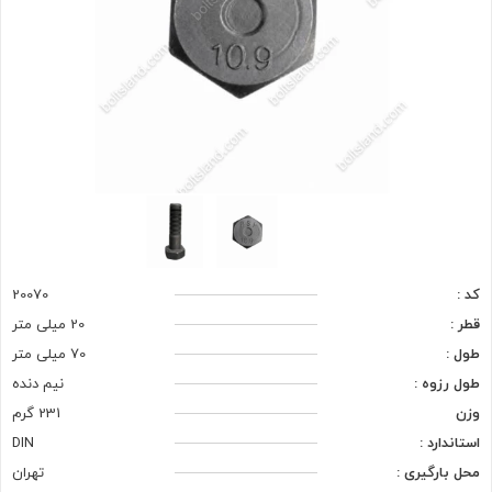
کد :
20070
قطر :
20 میلی متر
طول :
70 میلی متر
طول رزوه :
نیم دنده
وزن
231 گرم
استاندارد :
DIN
محل بارگیری :
تهران