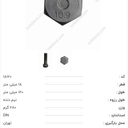
کد :
18120
قطر :
18 میلی متر
طول :
120 میلی متر
طول رزوه :
نیم دنده
وزن
280 گرم
استاندارد :
DIN
محل بارگیری :
تهران