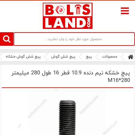
سامانه آنلاین فروش پیچ و مهره های صنعتی بولتز لند | سرزمین پیچ
محصولات
پیچ
پیچ شش گوش
پیچ شش گوش خشکه
پیچ خشکه نیم دنده 10.9 قطر 16 طول 280 میلیمتر
M16*280