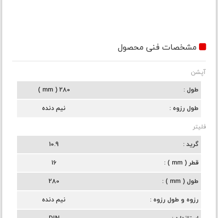
مشخصات فنی محصول
آپشن
طول
280 ( mm )
طول رزوه
نیم دنده
فلیتر
گرید
10.9
قطر ( mm )
16
طول ( mm )
280
رزوه و طول رزوه
نیم دنده