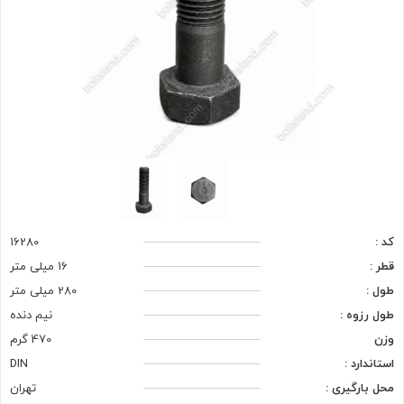
کد :
16280
قطر :
16 میلی متر
طول :
280 میلی متر
طول رزوه :
نیم دنده
وزن
470 گرم
استاندارد :
DIN
محل بارگیری :
تهران