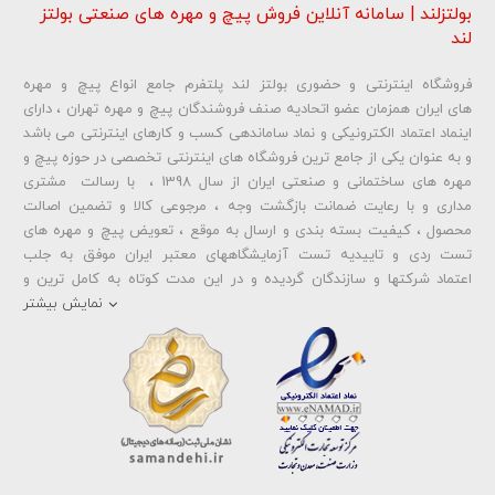
بولتزلند | سامانه آنلاین فروش پیچ و مهره های صنعتی بولتز
لند
فروشگاه اینترنتی و حضوری بولتز لند پلتفرم جامع انواع پیچ و مهره
های ایران همزمان عضو اتحادیه صنف فروشندگان پیچ و مهره تهران ، دارای
اینماد اعتماد الکترونیکی و نماد ساماندهی کسب و کارهای اینترنتی می باشد
و به عنوان یکی از جامع ترین فروشگاه های اینترنتی تخصصی در حوزه پیچ و
مهره های ساختمانی و صنعتی ایران از سال 1398 ، با رسالت مشتری
مداری و با رعایت ضمانت بازگشت وجه ، مرجوعی کالا و تضمین اصالت
محصول ، کیفیت بسته بندی و ارسال به موقع ، تعویض پیچ و مهره های
تست ردی و تاییدیه تست آزمایشگاههای معتبر ایران موفق به جلب
اعتماد شرکتها و سازندگان گردیده و در این مدت کوتاه به کامل ترین و
متنوع ترین فروشگاه اینترنتی تخصصی در حوزه
پیچ آهنی 5.6
و
مهره آهنی
نمایش بیشتر
،
پیچ خشکه 8.8
و
مهره خشکه کلاس 8
،
پیچ خشکه 10.9
و
مهره خشکه
کلاس 10
،
پیچ خشکه اچ وی HV
و
مهره خشکه اچ وی HV
و ... تبدیل شده
است . در شرایطی که بین خرید محصولی مردد هستید ، تماس یا پیغام روی
خط واتس اپ شرکت ، شما را به کارشناس مربوطه حتی در ایام تعطیل
متصل نموده و با خیال راحت به محصول و یا خدمات لازم شما را راهنمایی می
نمایند.
بولتز لند با تامین انواع پیچ و مهره ها از جمله
پیچ شیروانی
،
پیچ سرمته