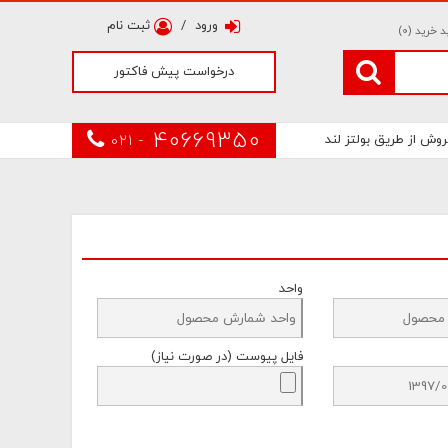
ورود
/
ثبت نام
 خرید (
0
)
درخواست پیش فاکتور
40669350
روش از طریق بولتز لند
021 -
واحد
فایل پیوست (در صورت نیاز)