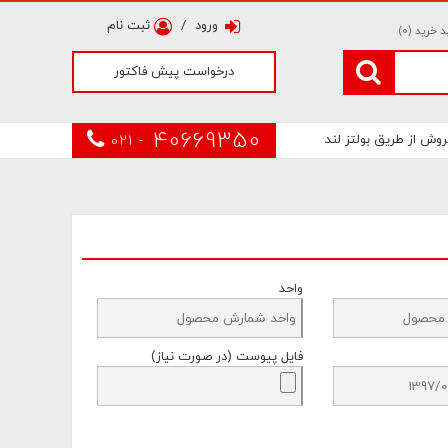
ورود
/
ثبت نام
 خرید (
0
)
درخواست پیش فاکتور
40669350
روش از طریق بولتز لند
021 -
واحد
فایل پیوست (در صورت نیاز)