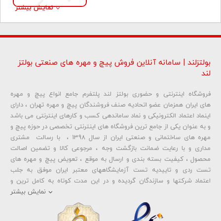
نمایش بیشتر
بولتزلند | سامانه آنلاین فروش پیچ و مهره های صنعتی بولتز
لند
فروشگاه اینترنتی و حضوری بولتز لند پلتفرم جامع انواع پیچ و مهره
های ایران همزمان عضو اتحادیه صنف فروشندگان پیچ و مهره تهران ، دارای
اینماد اعتماد الکترونیکی و نماد ساماندهی کسب و کارهای اینترنتی می باشد
و به عنوان یکی از جامع ترین فروشگاه های اینترنتی تخصصی در حوزه پیچ و
مهره های ساختمانی و صنعتی ایران از سال 1398 ، با رسالت مشتری
مداری و با رعایت ضمانت بازگشت وجه ، مرجوعی کالا و تضمین اصالت
محصول ، کیفیت بسته بندی و ارسال به موقع ، تعویض پیچ و مهره های
تست ردی و تاییدیه تست آزمایشگاههای معتبر ایران موفق به جلب
اعتماد شرکتها و سازندگان گردیده و در این مدت کوتاه به کامل ترین و
متنوع ترین فروشگاه اینترنتی تخصصی در حوزه
پیچ آهنی 5.6
و
مهره آهنی
نمایش بیشتر
،
پیچ خشکه 8.8
و
مهره خشکه کلاس 8
،
پیچ خشکه 10.9
و
مهره خشکه
کلاس 10
،
پیچ خشکه اچ وی HV
و
مهره خشکه اچ وی HV
و ... تبدیل شده