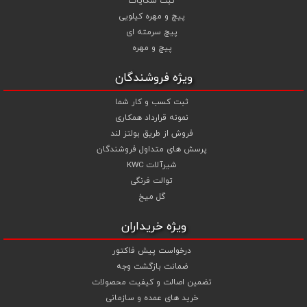
ثبت شکایات
آبکاری گالوانیزاسیون گرم و آبکاری داکرومات (زرد و سفید) جهت پیچ و
پیچ و مهره کیلویی
مهره های انتخابی خود قیمت را محاسبه و اقدام به سفارش نمایید .
پیچ سرمته ای
شما می توانید جهت استعلام قیمت پیچ و مهره و خرید انواع پیچ و
پیچ و مهره
مهره از تجربه و تخصص ما در تهیه ، تامین و تجهیز پروژه های ساختمانی و
صنعتی خود بهترین استفاده را نمایید .
ویژه فروشندگان
ثبت کسب و کار شما
نمونه قرارداد همکاری
فروش از طریق بولتز لند
پرسش های متداول فروشندگان
شیرآلات KWC
توالت فرنگی
گل میخ
ویژه خریداران
درخواست پیش فاکتور
ضمانت بازگشت وجه
تضمین اصالت و کیفیت محصولات
خرید های عمده و سازمانی