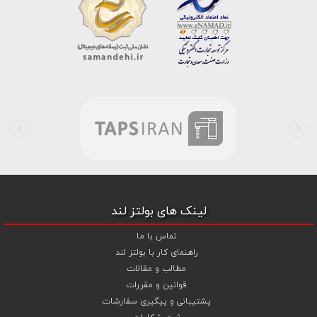
است . در شرایطی که بین خرید محصولی مردد هستید ، تماس یا پیغام روی
خط واتس اپ شرکت ، شما را به کارشناس مربوطه حتی در ایام تعطیل
متصل نموده و با خیال راحت به محصول و یا خدمات لازم شما را راهنمایی می
نمایند.
بولتز لند با تامین انواع پیچ و مهره ها از جمله
پیچ شیروانی
،
پیچ سرمته
ای واشردار
،
پیچ شیروانی بکسی نوک تیز
،
پیچ کناف
و
پیچ چوب ام دی
اف MDF
،
پیچ خودرویی
،
پیچ جوشی
،
پیچ فلنج دار
،
پیچ طبق ماشین
و
پیچ تنظیم ارتفاع
اقدام به فروش اینترنتی و عرضه خدمات به قیمت روز و
رقابتی به مشتریان محترم می باشد . در فروشگاه اینترنتی و حضوری رابین
ابزار شما مشتری محترم در هر ساعت از شبانه روز به راحتی و با خیال آسوده
می توانید با سفارش انواع پیچ و مهره های آهنی ، پیچ و مهره های خشکه
8.8 ، پیچ و مهره های خشکه 10.9 ، پیچ و مهره های خشکه اچ وی HV ،
واشر فنری ، واشر آهنی و واشر خشکه کلاس 10 اقدام نمایید و در اولین
لینک های بولتز لند
فرصت کالای خریداری شده را دریافت نمایید . بولتز لند با امکان پرداخت
آنلاین و پرداخت کارت به کارت ( واریز بانکی ) و نیز پرداخت در محل به شما
تماس با ما
این امکان را خواهد داد تا به راحتی و سهولت خرید خود را انجام دهید . هم
راهنمای کار با بولتز لند
چنین بولتز لند با فروش
واشر تخت آهنی کلاس 5
،
و
اشر تخت خشکه
مطالب و مقالات
کلاس 10 اچی وی HV
،
واشر فنری
و
گل میخ
به قیمت رقابتی و با منظور
قوانین و مقررات
کردن تخفیف ویژه جهت تجهیز پروژهای صنعتی و کارگاهی نموده است .
پشتیبانی و پیگیری سفارشات
همچنین می توانید با افزودن ردیف آبکاری گالوانیزاسیون سرد ،