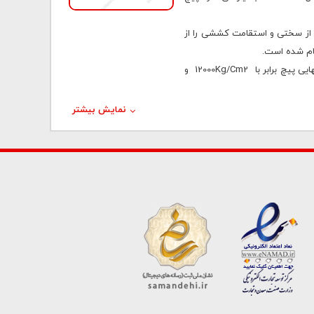
DIN 9 این کلاس از پیچ و مھره حد بسیار بالائی از سختی و استقامت کششی را از
جام شده است.
این عدد معرف مقدار تنش جاری شدن و تنش گسیختگی پیچ می باشد. به عنوان مثال، در رده مقاومتی 12.9 ، منظور از عدد 12 اول حداقل مقاومت نهایی پیچ برابر با 12000Kg/cm2 و
نمایش بیشتر