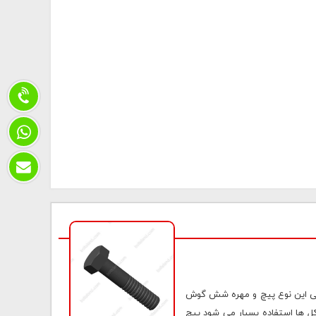
 حرارتی و سخت کاری بالا ) می باشد که اعداد 12.9 گرید پیچ و میزان سختی این نوع پیچ و مهره شش گوش
ل ھا استفاده بسیار می شود پیچ