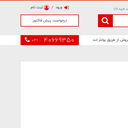
ورود
/
ثبت نام
 خرید (
0
)
درخواست پیش فاکتور
40669350
روش از طریق بولتز لند
021 -