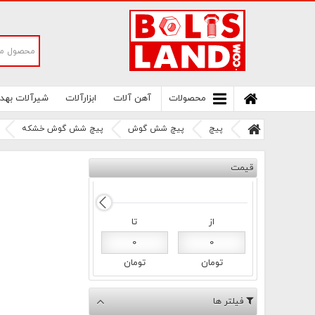
سامانه آنلاین فروش پیچ و مهره های صنعتی
بولتز لند | سرزمین پیچ
محصولات
آهن آلات
ابزارآلات
شیرآلات بهد
پیچ
پیچ شش گوش
پیچ شش گوش خشکه
قیمت
از
تا
0
0
تومان
تومان
فیلتر ها