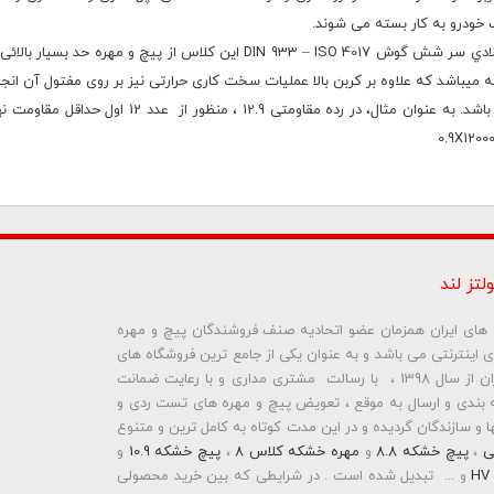
خودرو به کار بسته می شوند.
انواع استانداردهاي این پیچ ها شامل: 4014 DIN 931 – ISO پیچ فولادي سر شش گوش 4017 33 – ISO
یباشد که علاوه بر کربن بالا عملیات سخت کاری حرارتی نیز بر روی مفتول آن ان
40669350 - ( 021 )
 مشاوران ما تماس حاصل فرمایید .
ما هستند.
لتز لند
ه شش گوش خشکه 1
2.9
و مهره شش گوش خشکه 12.9
ره های ایران همزمان عضو اتحادیه صنف فروشندگان پیچ و مهره
ای اینترنتی می باشد و به عنوان یکی از جامع ترین فروشگاه های
اینترنتی تخصصی در حوزه پیچ و مهره های ساختمانی و صنعتی ایران از سال 1398 ، با رسالت مشتری مداری و با رعایت ضمانت
بندی و ارسال به موقع ، تعویض پیچ و مهره های تست ردی و
و سازندگان گردیده و در این مدت کوتاه به کامل ترین و متنوع
ی
،
پیچ خشکه 8.8
و
مهره خشکه کلاس 8
،
پیچ خشکه 10.9
و
و ... تبدیل شده است . در شرایطی که بین خرید محصولی