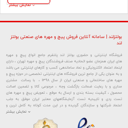
نمایش بیشتر
بولتزلند | سامانه آنلاین فروش پیچ و مهره های صنعتی بولتز
لند
فروشگاه اینترنتی و حضوری بولتز لند پلتفرم جامع انواع پیچ و مهره
های ایران همزمان عضو اتحادیه صنف فروشندگان پیچ و مهره تهران ، دارای
اینماد اعتماد الکترونیکی و نماد ساماندهی کسب و کارهای اینترنتی می باشد
و به عنوان یکی از جامع ترین فروشگاه های اینترنتی تخصصی در حوزه پیچ و
مهره های ساختمانی و صنعتی ایران از سال 1398 ، با رسالت مشتری
مداری و با رعایت ضمانت بازگشت وجه ، مرجوعی کالا و تضمین اصالت
محصول ، کیفیت بسته بندی و ارسال به موقع ، تعویض پیچ و مهره های
تست ردی و تاییدیه تست آزمایشگاههای معتبر ایران موفق به جلب
اعتماد شرکتها و سازندگان گردیده و در این مدت کوتاه به کامل ترین و
متنوع ترین فروشگاه اینترنتی تخصصی در حوزه
پیچ آهنی 5.6
و
مهره آهنی
نمایش بیشتر
،
پیچ خشکه 8.8
و
مهره خشکه کلاس 8
،
پیچ خشکه 10.9
و
مهره خشکه
کلاس 10
،
پیچ خشکه اچ وی HV
و
مهره خشکه اچ وی HV
و ... تبدیل شده