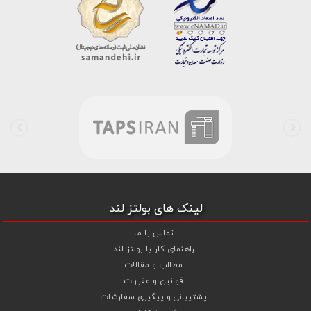
است . در شرایطی که بین خرید محصولی مردد هستید ، تماس یا پیغام روی
خط واتس اپ شرکت ، شما را به کارشناس مربوطه حتی در ایام تعطیل
متصل نموده و با خیال راحت به محصول و یا خدمات لازم شما را راهنمایی می
نمایند.
بولتز لند با تامین انواع پیچ و مهره ها از جمله
پیچ شیروانی
،
پیچ سرمته
ای واشردار
،
پیچ شیروانی بکسی نوک تیز
،
پیچ کناف
و
پیچ چوب ام دی
اف MDF
،
پیچ خودرویی
،
پیچ جوشی
،
پیچ فلنج دار
،
پیچ طبق ماشین
و
پیچ تنظیم ارتفاع
اقدام به فروش اینترنتی و عرضه خدمات به قیمت روز و
رقابتی به مشتریان محترم می باشد . در فروشگاه اینترنتی و حضوری رابین
ابزار شما مشتری محترم در هر ساعت از شبانه روز به راحتی و با خیال آسوده
می توانید با سفارش انواع پیچ و مهره های آهنی ، پیچ و مهره های خشکه
8.8 ، پیچ و مهره های خشکه 10.9 ، پیچ و مهره های خشکه اچ وی HV ،
واشر فنری ، واشر آهنی و واشر خشکه کلاس 10 اقدام نمایید و در اولین
لینک های بولتز لند
فرصت کالای خریداری شده را دریافت نمایید . بولتز لند با امکان پرداخت
آنلاین و پرداخت کارت به کارت ( واریز بانکی ) و نیز پرداخت در محل به شما
تماس با ما
این امکان را خواهد داد تا به راحتی و سهولت خرید خود را انجام دهید . هم
راهنمای کار با بولتز لند
چنین بولتز لند با فروش
واشر تخت آهنی کلاس 5
،
و
اشر تخت خشکه
مطالب و مقالات
کلاس 10 اچی وی HV
،
واشر فنری
و
گل میخ
به قیمت رقابتی و با منظور
قوانین و مقررات
کردن تخفیف ویژه جهت تجهیز پروژهای صنعتی و کارگاهی نموده است .
پشتیبانی و پیگیری سفارشات
همچنین می توانید با افزودن ردیف آبکاری گالوانیزاسیون سرد ،