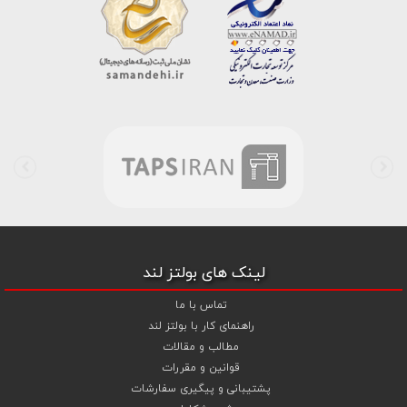
است . در شرایطی که بین خرید محصولی مردد هستید ، تماس یا پیغام روی
خط واتس اپ شرکت ، شما را به کارشناس مربوطه حتی در ایام تعطیل
متصل نموده و با خیال راحت به محصول و یا خدمات لازم شما را راهنمایی می
نمایند.
بولتز لند با تامین انواع پیچ و مهره ها از جمله
پیچ شیروانی
،
پیچ سرمته
ای واشردار
،
پیچ شیروانی بکسی نوک تیز
،
پیچ کناف
و
پیچ چوب ام دی
اف MDF
،
پیچ خودرویی
،
پیچ جوشی
،
پیچ فلنج دار
،
پیچ طبق ماشین
و
پیچ تنظیم ارتفاع
اقدام به فروش اینترنتی و عرضه خدمات به قیمت روز و
رقابتی به مشتریان محترم می باشد . در فروشگاه اینترنتی و حضوری رابین
ابزار شما مشتری محترم در هر ساعت از شبانه روز به راحتی و با خیال آسوده
می توانید با سفارش انواع پیچ و مهره های آهنی ، پیچ و مهره های خشکه
8.8 ، پیچ و مهره های خشکه 10.9 ، پیچ و مهره های خشکه اچ وی HV ،
واشر فنری ، واشر آهنی و واشر خشکه کلاس 10 اقدام نمایید و در اولین
لینک های بولتز لند
فرصت کالای خریداری شده را دریافت نمایید . بولتز لند با امکان پرداخت
آنلاین و پرداخت کارت به کارت ( واریز بانکی ) و نیز پرداخت در محل به شما
تماس با ما
این امکان را خواهد داد تا به راحتی و سهولت خرید خود را انجام دهید . هم
راهنمای کار با بولتز لند
چنین بولتز لند با فروش
واشر تخت آهنی کلاس 5
،
و
اشر تخت خشکه
مطالب و مقالات
کلاس 10 اچی وی HV
،
واشر فنری
و
گل میخ
به قیمت رقابتی و با منظور
قوانین و مقررات
کردن تخفیف ویژه جهت تجهیز پروژهای صنعتی و کارگاهی نموده است .
پشتیبانی و پیگیری سفارشات
همچنین می توانید با افزودن ردیف آبکاری گالوانیزاسیون سرد ،