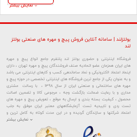
نمایش بیشتر
بولتزلند | سامانه آنلاین فروش پیچ و مهره های صنعتی بولتز
لند
فروشگاه اینترنتی و حضوری بولتز لند پلتفرم جامع انواع پیچ و مهره
های ایران همزمان عضو اتحادیه صنف فروشندگان پیچ و مهره تهران ، دارای
اینماد اعتماد الکترونیکی و نماد ساماندهی کسب و کارهای اینترنتی می باشد
و به عنوان یکی از جامع ترین فروشگاه های اینترنتی تخصصی در حوزه پیچ و
مهره های ساختمانی و صنعتی ایران از سال 1398 ، با رسالت مشتری
مداری و با رعایت ضمانت بازگشت وجه ، مرجوعی کالا و تضمین اصالت
محصول ، کیفیت بسته بندی و ارسال به موقع ، تعویض پیچ و مهره های
تست ردی و تاییدیه تست آزمایشگاههای معتبر ایران موفق به جلب
اعتماد شرکتها و سازندگان گردیده و در این مدت کوتاه به کامل ترین و
متنوع ترین فروشگاه اینترنتی تخصصی در حوزه
پیچ آهنی 5.6
و
مهره آهنی
نمایش بیشتر
،
پیچ خشکه 8.8
و
مهره خشکه کلاس 8
،
پیچ خشکه 10.9
و
مهره خشکه
کلاس 10
،
پیچ خشکه اچ وی HV
و
مهره خشکه اچ وی HV
و ... تبدیل شده