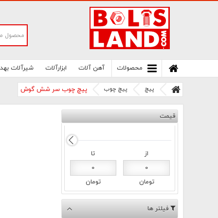
سامانه آنلاین فروش پیچ و مهره های صنعتی
بولتز لند | سرزمین پیچ
محصولات
آهن آلات
ابزارآلات
شیرآلات بهد
پیچ
پیچ چوب
پیچ چوب سر شش گوش
قیمت
از
تا
0
0
تومان
تومان
فیلتر ها