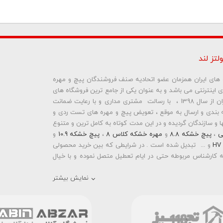
لتز لند
ره های ایران همزمان عضو اتحادیه صنف فروشندگان پیچ و مهره
ای اینترنتی می باشد و به عنوان یکی از جامع ترین فروشگاه های
اینترنتی تخصصی در حوزه پیچ و مهره های ساختمانی و صنعتی ایران از سال 1398 ، با رسالت مشتری مداری و با رعایت ضمانت
بندی و ارسال به موقع ، تعویض پیچ و مهره های تست ردی و
و سازندگان گردیده و در این مدت کوتاه به کامل ترین و متنوع
ی
،
پیچ خشکه 8.8
و
مهره خشکه کلاس 8
،
پیچ خشکه 10.9
و
و ... تبدیل شده است . در شرایطی که بین خرید محصولی
 کارشناس مربوطه حتی در ایام تعطیل متصل نموده و با خیال
نمایش بیشتر
رمته ای واشردار
،
پیچ شیروانی بکسی نوک تیز
،
پیچ کناف
و
 دار
،
پیچ طبق ماشین
و
پیچ تنظیم ارتفاع
اقدام به فروش
 باشد . در فروشگاه اینترنتی و حضوری رابین ابزار شما مشتری
انید با سفارش انواع پیچ و مهره های آهنی ، پیچ و مهره های