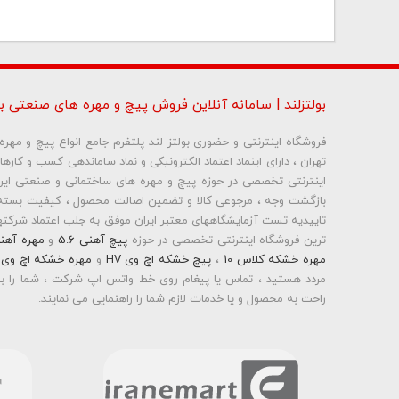
بولتزلند | سامانه آنلاین فروش پیچ و مهره های صنعتی بو
فروشگاه اینترنتی و حضوری بولتز لند پلتفرم جامع انواع پیچ و مه
تهران ، دارای اینماد اعتماد الکترونیکی و نماد ساماندهی کسب و کاره
بازگشت وجه ، مرجوعی کالا و تضمین اصالت محصول ، کیفیت بسته 
تاییدیه تست آزمایشگاههای معتبر ایران موفق به جلب اعتماد شرکتها 
ترین فروشگاه اینترنتی تخصصی در حوزه
پیچ آهنی 5.6
و
مهره آهن
مهره خشکه کلاس 10
،
پیچ خشکه اچ وی HV
و
مهره خشکه اچ وی HV
مردد هستید ، تماس یا پیغام روی خط واتس اپ شرکت ، شما را به
راحت به محصول و یا خدمات لازم شما را راهنمایی می نمایند.
بولتز لند با تامین انواع پیچ و مهره ها از جمله
پیچ شیروانی
،
پیچ س
پیچ چوب ام دی اف MDF
،
پیچ خودرویی
،
پیچ جوشی
،
پیچ فلنج
اینترنتی و عرضه خدمات به قیمت روز و رقابتی به مشتریان محترم می
محترم در هر ساعت از شبانه روز به راحتی و با خیال آسوده می تو