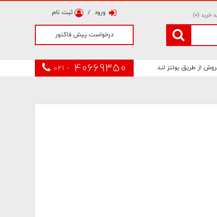
ورود
/
ثبت نام
 خرید (
0
)
درخواست پیش فاکتور
40669350
روش از طریق بولتز لند
021 -