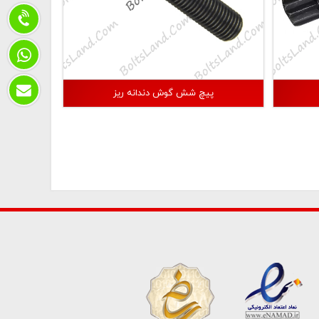
پیچ شش گوش دندانه ریز