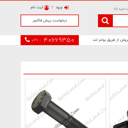
ورود
/
ثبت نام
 خرید (
0
)
درخواست پیش فاکتور
40669350
روش از طریق بولتز لند
021 -