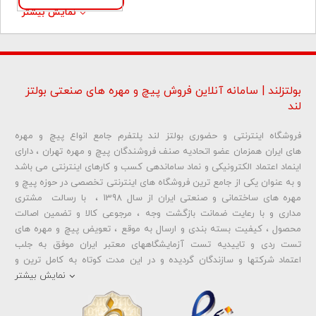
نمایش بیشتر
بولتزلند | سامانه آنلاین فروش پیچ و مهره های صنعتی بولتز
لند
فروشگاه اینترنتی و حضوری بولتز لند پلتفرم جامع انواع پیچ و مهره
های ایران همزمان عضو اتحادیه صنف فروشندگان پیچ و مهره تهران ، دارای
اینماد اعتماد الکترونیکی و نماد ساماندهی کسب و کارهای اینترنتی می باشد
و به عنوان یکی از جامع ترین فروشگاه های اینترنتی تخصصی در حوزه پیچ و
مهره های ساختمانی و صنعتی ایران از سال 1398 ، با رسالت مشتری
مداری و با رعایت ضمانت بازگشت وجه ، مرجوعی کالا و تضمین اصالت
محصول ، کیفیت بسته بندی و ارسال به موقع ، تعویض پیچ و مهره های
تست ردی و تاییدیه تست آزمایشگاههای معتبر ایران موفق به جلب
اعتماد شرکتها و سازندگان گردیده و در این مدت کوتاه به کامل ترین و
متنوع ترین فروشگاه اینترنتی تخصصی در حوزه
پیچ آهنی 5.6
و
مهره آهنی
نمایش بیشتر
،
پیچ خشکه 8.8
و
مهره خشکه کلاس 8
،
پیچ خشکه 10.9
و
مهره خشکه
کلاس 10
،
پیچ خشکه اچ وی HV
و
مهره خشکه اچ وی HV
و ... تبدیل شده