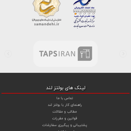
است . در شرایطی که بین خرید محصولی مردد هستید ، تماس یا پیغام روی
خط واتس اپ شرکت ، شما را به کارشناس مربوطه حتی در ایام تعطیل
متصل نموده و با خیال راحت به محصول و یا خدمات لازم شما را راهنمایی می
نمایند.
بولتز لند با تامین انواع پیچ و مهره ها از جمله
پیچ شیروانی
،
پیچ سرمته
ای واشردار
،
پیچ شیروانی بکسی نوک تیز
،
پیچ کناف
و
پیچ چوب ام دی
اف MDF
،
پیچ خودرویی
،
پیچ جوشی
،
پیچ فلنج دار
،
پیچ طبق ماشین
و
پیچ تنظیم ارتفاع
اقدام به فروش اینترنتی و عرضه خدمات به قیمت روز و
رقابتی به مشتریان محترم می باشد . در فروشگاه اینترنتی و حضوری رابین
ابزار شما مشتری محترم در هر ساعت از شبانه روز به راحتی و با خیال آسوده
می توانید با سفارش انواع پیچ و مهره های آهنی ، پیچ و مهره های خشکه
8.8 ، پیچ و مهره های خشکه 10.9 ، پیچ و مهره های خشکه اچ وی HV ،
واشر فنری ، واشر آهنی و واشر خشکه کلاس 10 اقدام نمایید و در اولین
لینک های بولتز لند
فرصت کالای خریداری شده را دریافت نمایید . بولتز لند با امکان پرداخت
آنلاین و پرداخت کارت به کارت ( واریز بانکی ) و نیز پرداخت در محل به شما
تماس با ما
این امکان را خواهد داد تا به راحتی و سهولت خرید خود را انجام دهید . هم
راهنمای کار با بولتز لند
چنین بولتز لند با فروش
واشر تخت آهنی کلاس 5
،
و
اشر تخت خشکه
مطالب و مقالات
کلاس 10 اچی وی HV
،
واشر فنری
و
گل میخ
به قیمت رقابتی و با منظور
قوانین و مقررات
کردن تخفیف ویژه جهت تجهیز پروژهای صنعتی و کارگاهی نموده است .
پشتیبانی و پیگیری سفارشات
همچنین می توانید با افزودن ردیف آبکاری گالوانیزاسیون سرد ،