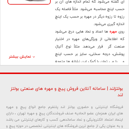
ای گفته می‌شود که تمام اندازه های آن بر
حسب اینچ محاسبه می‌شود. مثلاً فاصله یک
رزوه تا رزوه دیگر در مهره بر حسب یک اینچ
اندازه‌ گیری می‌شود.
روی
مهره
ها اعداد و نماد هایی درج می‌شود
که اطلاعاتی از ویژگی‌های مهره در اختیار
صنعت گر قرار می‌دهد. مثلاً نوع آلیاژ،
پوشش، درجه سختی، سایز بر حسب اینچ
نمایش بیشتر
و… را می‌ توان با کمک این نشانه‌ ها متوجه
شد. جهت کسب اطلاعات بیشتر از انواع
مهره اینچی تا انتهای مطلب همراه بولتزلند
باشید.
بولتزلند | سامانه آنلاین فروش پیچ و مهره های صنعتی بولتز
لند
مهره شش گوش استاندارد
مهره شش گوش اینچی استاندارد در دستگاه
فروشگاه اینترنتی و حضوری بولتز لند پلتفرم جامع انواع پیچ و مهره
های ایران همزمان عضو اتحادیه صنف فروشندگان پیچ و مهره تهران ، دارای
های استاندارد آمریکایی تولید می‌شود. دنده
اینماد اعتماد الکترونیکی و نماد ساماندهی کسب و کارهای اینترنتی می باشد
های این دستگاه به صورت اینچی طراحی
و به عنوان یکی از جامع ترین فروشگاه های اینترنتی تخصصی در حوزه پیچ و