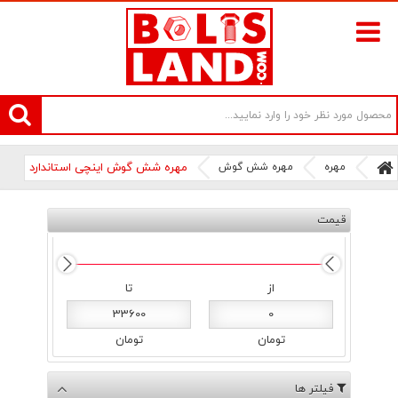
سامانه آنلاین فروش پیچ و مهره های صنعتی بولتز لند | سرزمین پیچ
مهره
مهره شش گوش
مهره شش گوش اینچی استاندارد
قیمت
از
تا
33600
0
تومان
تومان
فیلتر ها