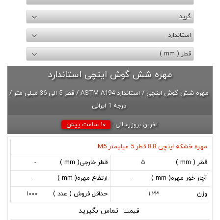
گرید
استاندارد
قطر ( mm )
مهره شش گوش اینچی استاندارد
مهره شش گوش اینچی / استاندارد ASTM A194 / قطر 5 الی 36 میلی متر /
درجه 1 ایرانی
10 ساعت پیش
آخرین بروزرسانی :
مهره خشکه اینچی 8.8 قطر 5 میلیمتر M5
کد
نام
قطر
قطر
آچار
ارتفاع
وزن
حداقل
قیمت
تاریخ
-
5
(
خارجی
خور
مهره
( gr
فروش
بروزرسانی
mm
( mm
مهره
( mm
)
( عدد
-
-
)
)
(
)
)
1000
1.23
mm
تماس بگیرید
)