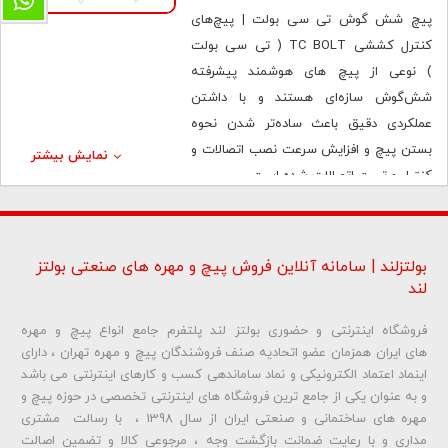
پیچ شش گوش تی سی بولت | پیچ‌های
کنترل کششی TC BOLT ( تی سی بولت
) نوعی از پیچ های هوشمند پیشرفته
شش‌گوش سازه‌ای هستند و با داشتن
عملکردی دقیق باعث ساده‌تر شدن نحوه
بستن پیچ و افزایش سرعت نصب اتصالات و
نمایش بیشتر
کنترل و تست اتصالات شده است.
TCB معمولاً از پیچ‌هایی با گرید 10.9 و یا بالاتر
ساخته می‌شود و امکان نصب و بازرسی پیچ
را تا حد زیادی آسان می‌کند.اين پيچ ها در
بولتزلند | سامانه آنلاین فروش پیچ و مهره های صنعتی بولتز
انتهاي خود داراي زائده اي ١٢ پر بوده كه
لند
درهنگام پيش تنيدن آن زماني كه پيچ به
فروشگاه اینترنتی و حضوری بولتز لند پلتفرم جامع انواع پیچ و مهره
مقدار پيش تنيدگي تعيين شده مي رسد
های ایران همزمان عضو اتحادیه صنف فروشندگان پیچ و مهره تهران ، دارای
كنده ميشود.
اینماد اعتماد الکترونیکی و نماد ساماندهی کسب و کارهای اینترنتی می باشد
كنترل پيش تنيدگي اين پيچ ها بصورت
و به عنوان یکی از جامع ترین فروشگاه های اینترنتی تخصصی در حوزه پیچ و
چشمي صورت مي گيرد و نياز به آچار مدرج
مهره های ساختمانی و صنعتی ایران از سال 1398 ، با رسالت مشتری
ترك متر نيست. مفهوم TCB بسیار ساده و
مداری و با رعایت ضمانت بازگشت وجه ، مرجوعی کالا و تضمین اصالت