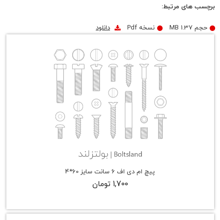
برچسب های مرتبط:
حجم
1.37 MB
نسخه
Pdf
دانلود
پیچ ام دی اف 6 سانت سایز 60*4
1,700 تومان