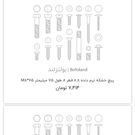
پیچ خشکه نیم دنده 8.8 قطر 8 طول 75 میلیمتر M8*75
7,414 تومان