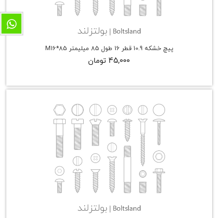
پیچ خشکه 10.9 قطر 16 طول 85 میلیمتر M16*85
45,000 تومان