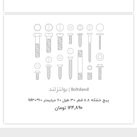
پیچ خشکه 8.8 قطر 30 طول 60 میلیمتر M30*60
124,890 تومان