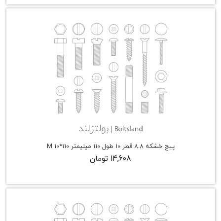
پیچ خشکه 8.8 قطر 10 طول 110 میلیمتر M 10*110
14,608 تومان