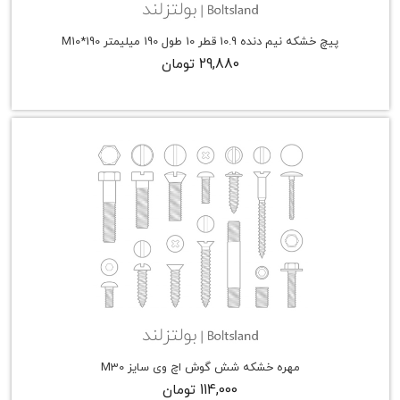
پیچ خشکه نیم دنده 10.9 قطر 10 طول 190 میلیمتر M10*190
29,880 تومان
مهره خشکه شش گوش اچ وی سایز M30
114,000 تومان