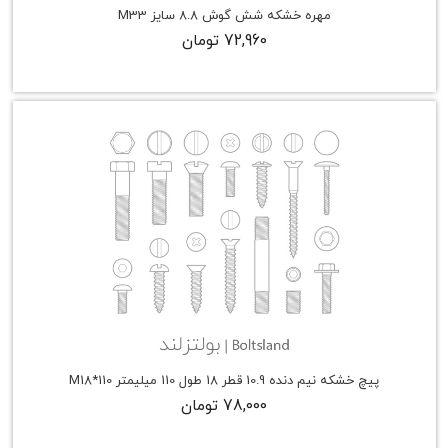
مهره خشکه شش گوش 8.8 سایز M33
72,960 تومان
پیچ خشکه نیم دنده 10.9 قطر 18 طول 110 میلیمتر M18*110
78,000 تومان