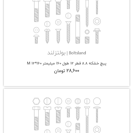
پیچ خشکه 8.8 قطر 12 طول 160 میلیمتر M 12*160
28,600 تومان