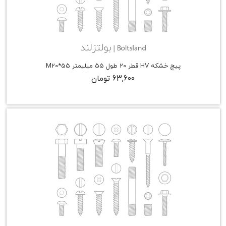
پیچ خشکه HV قطر 20 طول 55 میلیمتر M20*55
63,600 تومان