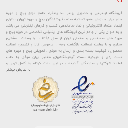
لند
شماره تلفن و ایمیل شما نمایش داده نخواهد شد.
فروشگاه اینترنتی و حضوری بولتز لند پلتفرم جامع انواع پیچ و مهره
ارسال دیدگاه
های ایران همزمان عضو اتحادیه صنف فروشندگان پیچ و مهره تهران ، دارای
اینماد اعتماد الکترونیکی و نماد ساماندهی کسب و کارهای اینترنتی می باشد
و به عنوان یکی از جامع ترین فروشگاه های اینترنتی تخصصی در حوزه پیچ و
مهره های ساختمانی و صنعتی ایران از سال 1398 ، با رسالت مشتری
مداری و با رعایت ضمانت بازگشت وجه ، مرجوعی کالا و تضمین اصالت
محصول ، کیفیت بسته بندی و ارسال به موقع ، تعویض پیچ و مهره های
تست ردی و تاییدیه تست آزمایشگاههای معتبر ایران موفق به جلب
اعتماد شرکتها و سازندگان گردیده و در این مدت کوتاه به کامل ترین و
متنوع ترین فروشگاه اینترنتی تخصصی در حوزه
پیچ آهنی 5.6
و
مهره آهنی
نمایش بیشتر
،
پیچ خشکه 8.8
و
مهره خشکه کلاس 8
،
پیچ خشکه 10.9
و
مهره خشکه
کلاس 10
،
پیچ خشکه اچ وی HV
و
مهره خشکه اچ وی HV
و ... تبدیل شده
است . در شرایطی که بین خرید محصولی مردد هستید ، تماس یا پیغام روی
خط واتس اپ شرکت ، شما را به کارشناس مربوطه حتی در ایام تعطیل
متصل نموده و با خیال راحت به محصول و یا خدمات لازم شما را راهنمایی می
نمایند.
بولتز لند با تامین انواع پیچ و مهره ها از جمله
پیچ شیروانی
،
پیچ سرمته
ای واشردار
،
پیچ شیروانی بکسی نوک تیز
،
پیچ کناف
و
پیچ چوب ام دی