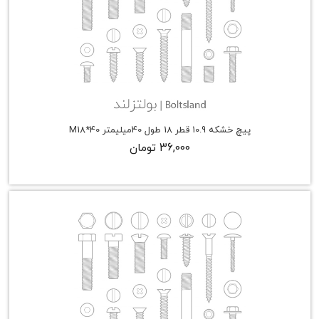
پیچ خشکه 10.9 قطر 18 طول 40میلیمتر M18*40
36,000 تومان